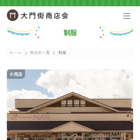
Skip
to
Men
content
制服
ホーム
商店会一覧
制服
小売店