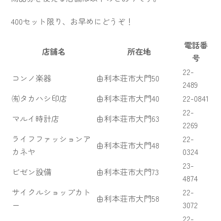
400セット限り、お早めにどうぞ！
電話番
店舗名
所在地
号
22-
コンノ楽器
由利本荘市大門50
2489
㈲タカハシ印店
由利本荘市大門40
22-0841
22-
マルイ時計店
由利本荘市大門63
2269
ライフファッションア
22-
由利本荘市大門48
カネヤ
0324
23-
ビゼン設備
由利本荘市大門73
4874
サイクルショップカト
22-
由利本荘市大門58
ー
3072
22-