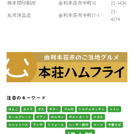
㈱本間印刷所
由利本荘市中町10
22-1436
22-
丸市洋品店
由利本荘市中町17-1
4274
注目のキーワード
はんこ
カメラ
ガス
ギター
ゴム印
システムキッチン
トイレ
ネームプレート
ピアノ
ホルモン
ポストカード
メガネ
ユニットバス
ランチ
リフォーム
レーザー刻印
ローン
中華そば