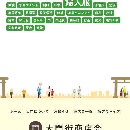
婦人服
保険
写真プリント
制服
印章
子供服
定食
家電販売
居酒屋
投資信託
時計
本荘ハムフライ
歯科
水道
焼肉
紳士服
自転車
茶
茶道具
補聴器
譜面
雑貨
電気工事
音楽教室
預金
食堂
ホーム
大門について
お知らせ
商店会一覧
商店会マップ