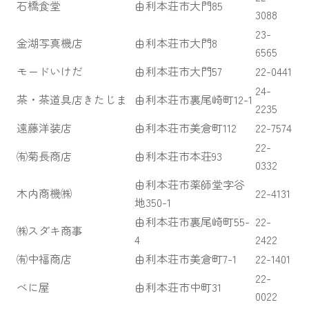
石橋食堂
由利本荘市大門85
3088
23-
金湖写真機店
由利本荘市大門8
6565
モードいけだ
由利本荘市大門57
22-0441
24-
茶・茶道具店きたじま
由利本荘市裏尾崎町12-1
2235
遠藤洋装店
由利本荘市美倉町112
22-7574
22-
㈲菊長商店
由利本荘市本荘93
0332
由利本荘市薬師堂字谷
木内商機㈱
22-4131
地350-1
由利本荘市裏尾崎町55-
22-
㈱スダキ商事
4
2422
㈲中福商店
由利本荘市美倉町7-1
22-1401
22-
べに屋
由利本荘市中町31
0022